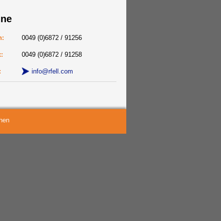
ine
n:
0049 (0)6872 / 91256
x:
0049 (0)6872 / 91258
:
info@rfell.com
hen