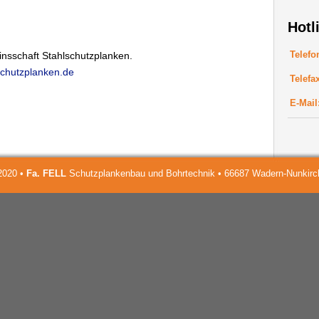
Hotl
Telefo
insschaft Stahlschutzplanken.
chutzplanken.de
Telefa
E-Mail
2020 •
Fa. FELL
Schutzplankenbau und Bohrtechnik • 66687 Wadern-Nunkirc